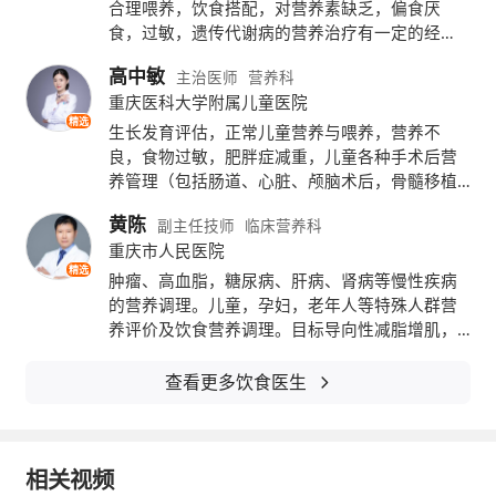
合理喂养，饮食搭配，对营养素缺乏，偏食厌
食，过敏，遗传代谢病的营养治疗有一定的经
验。
高中敏
主治医师
营养科
重庆医科大学附属儿童医院
精选
生长发育评估，正常儿童营养与喂养，营养不
良，食物过敏，肥胖症减重，儿童各种手术后营
养管理（包括肠道、心脏、颅脑术后，骨髓移植
术后等），遗传代谢性疾病营养治疗，儿童糖尿
黄陈
副主任技师
临床营养科
病、慢性肾脏疾病等慢性病营养治疗。儿科常见
重庆市人民医院
病多发病诊治。
精选
肿瘤、高血脂，糖尿病、肝病、肾病等慢性疾病
的营养调理。儿童，孕妇，老年人等特殊人群营
锌镁硒片的补充可以有效改善因缺乏这些微量
养评价及饮食营养调理。目标导向性减脂增肌，
科学减重不减健康。
元素而引起的一系列健康问题。例如，锌的缺
查看更多饮食医生
乏可能导致
免疫力下降
、伤口愈合缓慢等问
题；镁的缺乏可能引起肌肉
抽搐
、
疲劳
等症
相关视频
状；而硒的缺乏则可能增加患心血管疾病和某