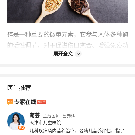
锌是一种重要的微量元素，它参与人体多种酶
的活性调节，对于促进伤口愈合、增强免疫功
展开全文
能、维持视力和促进生长发育等方面具有重要
作用。镁是人体必需的矿物质之一，它对于维
持神经肌肉的正常功能、调节心脏节律、参与
医生推荐
能量代谢等都至关重要。硒是一种抗氧化剂，
它能够帮助身体抵抗自由基的损害，增强免疫
专家在线
系统，对于预防心血管疾病和某些类型的癌症
苟芸
主治医师
营养科
也有积极作用。
天津市儿童医院
精选
儿科疾病肠内营养治疗，婴幼儿营养评估，指导