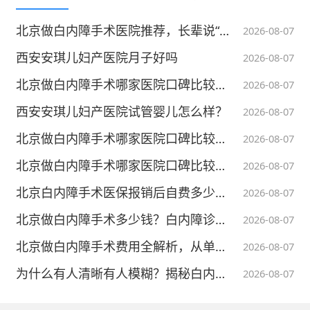
1. 适量补充锌镁硒片，避免过量摄入。
北京做白内障手术医院推荐，长辈说“老花眼”突然变好了是怎么回事？
2026-08-07
2. 保持均衡饮食，从食物中获取必需的微量元
西安安琪儿妇产医院月子好吗
2026-08-07
素。
北京做白内障手术哪家医院口碑比较靠谱？看东西发雾别当老花拖！
2026-08-07
3. 定期进行健康检查，根据医生建议调整微量
西安安琪儿妇产医院试管婴儿怎么样？
2026-08-07
元素补充。
北京做白内障手术哪家医院口碑比较靠谱？多焦点晶体植入怎么选？
2026-08-07
北京做白内障手术哪家医院口碑比较靠谱？北京白内障手术飞秒激光成热门
2026-08-07
2026-06-24
举报/反馈
本内容不能代替面诊，如有不适请尽快就医
北京白内障手术医保报销后自费多少钱，飞秒激光值得多花钱吗？
2026-08-07
北京做白内障手术多少钱？白内障诊疗避坑指南来了
2026-08-07
北京做白内障手术费用全解析，从单焦点到三焦点晶体价格差多少
2026-08-07
为什么有人清晰有人模糊？揭秘白内障术后视觉质量核心要素
2026-08-07